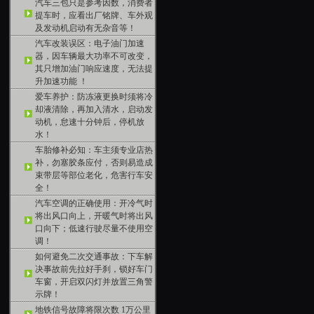
汽车三包只是参考因数，消费者
提车时，应看出厂铭牌、车外观
及发动机启动有无杂音等！
汽车改装误区：电子油门加速
器，因车辆最大功率不可改变，
其只增加油门响应速度，无法提
升加速功能 ！
爱车养护：防冻液更换时须将冷
却液清除，再加入清水，启动发
动机，怠速十分钟后，停机放
水！
车胎修补必知：车主须专业店热
补，勿塞胶条应付，否则易造成
束带层等部位老化，危害行车安
全！
汽车空调的正确使用：开冷气时
将出风口向上，开暖气时将出风
口向下；低速行驶尽量不使用空
调！
如何避免二次交通事故：下车解
决事故前先拉好手刹，锁好车门
车窗，开启双闪灯并放置三角警
示牌！
地铁信号故障将限次数 1万公里