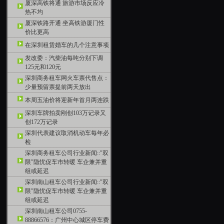
厦深高铁将通 旅游市场反应冷
热不均
厦深铁路开通 坐高铁游厦门性
价比更高
在深圳租赁婚车的几个注意事项
发改委：汽柴油每吨分别下调
125元和120元
深圳商务租车网火车票代售点：
少量预留票提前两天放出
本周五油价将迎新年首月两连跌
深圳车牌拍卖刚创103万记录又
创172万记录
深圳代表建议取消机动车每年必
检
深圳商务租车公司行业新闻::"双
限"隐忧促车市转暖 车企兼并重
组或延迟
深圳南山租车公司行业新闻::"双
限"隐忧促车市转暖 车企兼并重
组或延迟
深圳南山租车公司0755-
88866576：广州中心城区停车费