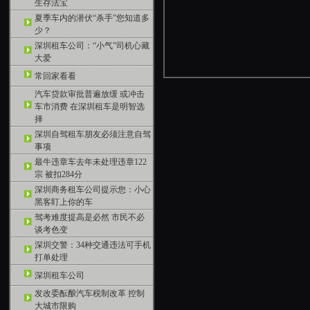
生存法宝
夏季车内的潜伏“杀手”您知道多
少？
深圳租车公司：“小气”司机心藏
大爱
常回家看看
汽车贷款审批普遍放缓 或冲击
车市消费 在深圳租车是明智选
择
深圳自驾租车朋友必须注意自驾
事项
最牛违章车去年未处理违章122
宗 被扣284分
深圳商务租车公司提示您：小心
黑客盯上你的车
驾考难度提高是必然 市民不必
谈考色变
深圳交警：34种交通违法可手机
打单处理
深圳租车公司
发改委酝酿汽车税制改革 控制
大城市限购