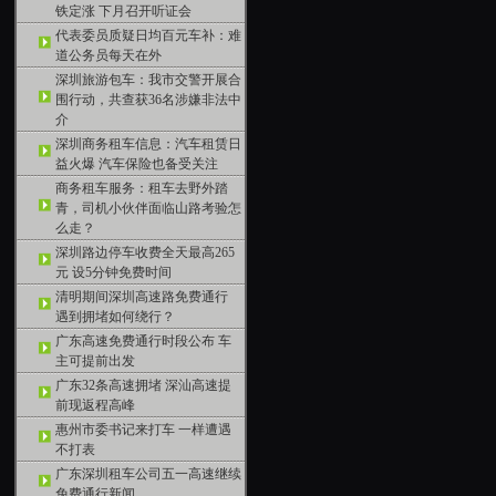
铁定涨 下月召开听证会
代表委员质疑日均百元车补：难
道公务员每天在外
深圳旅游包车：我市交警开展合
围行动，共查获36名涉嫌非法中
介
深圳商务租车信息：汽车租赁日
益火爆 汽车保险也备受关注
商务租车服务：租车去野外踏
青，司机小伙伴面临山路考验怎
么走？
深圳路边停车收费全天最高265
元 设5分钟免费时间
清明期间深圳高速路免费通行
遇到拥堵如何绕行？
广东高速免费通行时段公布 车
主可提前出发
广东32条高速拥堵 深汕高速提
前现返程高峰
惠州市委书记来打车 一样遭遇
不打表
广东深圳租车公司五一高速继续
免费通行新闻