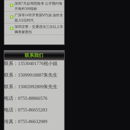
深圳7月起驾照散考 公开预约每
月每科500指标
广深等14市开售国Ⅴ汽油 油价全
面入8元时代
深圳交警：交通违法三次以上车
辆将被查扣
联系我们
联系：13530401776祝小姐
联系：15099918887朱先生
联系：15002092809朱先生
电话：0755-88866576
电话：0755-86655283
传真：0755-86632989