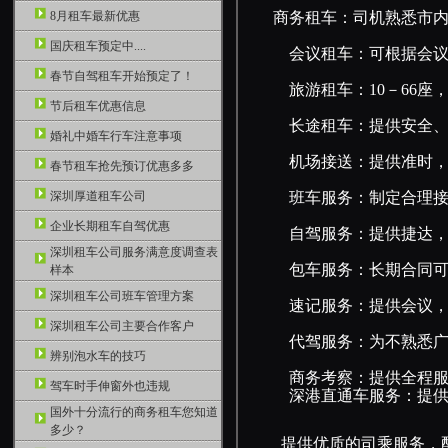
8月租车最新优惠
商务租车：司机熟悉市内
国庆租车预定中....
会议租车：可根据会议规
春节自驾租车开始预定了！
旅游租车：10－66座
节后租车优惠信息
长途租车：提供安全、
婚礼中婚车行车注意事项
机场接送：提供准时，
春节租车抢先预订优惠多多
深圳厚道租车公司
班车服务：制定合理接
企业长期租车自驾优惠
自驾服务：提供捷达，
深圳租车公司服务满意度调查表
包车服务：长期合同可
样本
深圳租车公司班车管理方案
速记服务：提供会议，法
深圳租车公司主要合作客户
代驾服务：为不熟悉广
辨别泡水车的技巧
商务考察：提供全程服务
驾车时手伸窗外也违规
深港直通车服务：提供珠
国外十分流行的商务租车您知道
多少？
提供优质的司乘服务，配