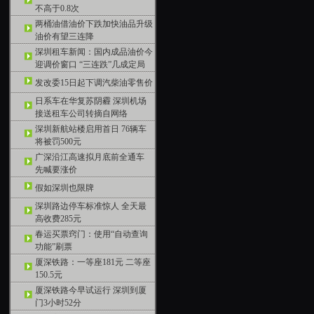
不高于0.8次
两桶油借油价下跌加快油品升级
油价有望三连降
深圳租车新闻：国内成品油价今
迎调价窗口 “三连跌”几成定局
发改委15日起下调汽柴油零售价
日系车在华复苏阴霾 深圳机场
接送租车公司转摘自网络
深圳新航站楼启用首日 76辆车
将被罚500元
广深沿江高速拟月底前全通车
先喊要涨价
假如深圳也限牌
深圳路边停车标准惊人 全天最
高收费285元
春运买票窍门：使用“自动查询
功能”刷票
厦深铁路：一等座181元 二等座
150.5元
厦深铁路今早试运行 深圳到厦
门3小时52分