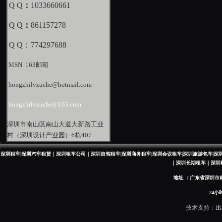
Q Q
：
1033660661
Q Q
：
861157278
Q Q：774297688
MSN 163邮箱
hongzhilvzuche@hotmail.com
hongzhilvzuche@163.com
深圳市南山区南山大道大新路工业
村（深圳设计产业园）6栋407
深圳租车|深圳汽车租赁｜深圳租车公司｜深圳自驾租车|深圳商务租车|深圳会议租车|深圳旅游包车|
｜深圳长期租车｜深圳
地址 ：广东省深圳市南
24小时热线：
技术支持：
出