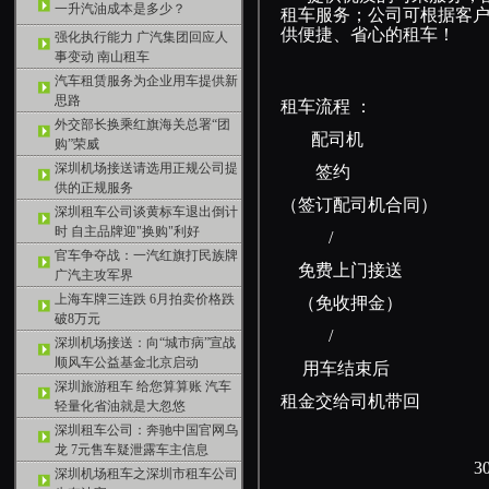
一升汽油成本是多少？
租车服务；公司可根据客
供便捷、省心的租车！
强化执行能力 广汽集团回应人
事变动 南山租车
汽车租赁服务为企业用车提供新
思路
租车流程 ：
外交部长换乘红旗海关总署“团
配司机 
购”荣威
深圳机场接送请选用正规公司提
签约 
供的正规服务
（签订配司机合同）
深圳租车公司谈黄标车退出倒计
时 自主品牌迎"换购"利好
/ 
官车争夺战：一汽红旗打民族牌
免费上门接送
广汽主攻军界
上海车牌三连跌 6月拍卖价格跌
（免收押金） （支
破8万元
/ 
深圳机场接送：向“城市病”宣战
顺风车公益基金北京启动
用车结束后
深圳旅游租车 给您算算账 汽车
租金交给司机带回 
轻量化省油就是大忽悠
深圳租车公司：奔驰中国官网乌
龙 7元售车疑泄露车主信息
深圳机场租车之深圳市租车公司