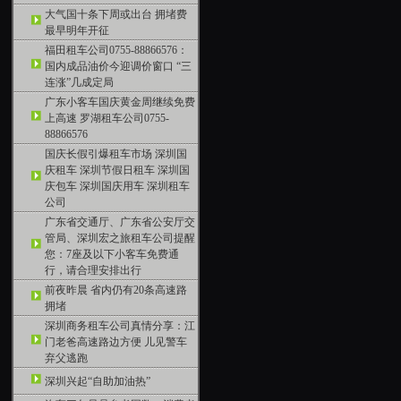
大气国十条下周或出台 拥堵费
最早明年开征
福田租车公司0755-88866576：
国内成品油价今迎调价窗口 “三
连涨”几成定局
广东小客车国庆黄金周继续免费
上高速 罗湖租车公司0755-
88866576
国庆长假引爆租车市场 深圳国
庆租车 深圳节假日租车 深圳国
庆包车 深圳国庆用车 深圳租车
公司
广东省交通厅、广东省公安厅交
管局、深圳宏之旅租车公司提醒
您：7座及以下小客车免费通
行，请合理安排出行
前夜昨晨 省内仍有20条高速路
拥堵
深圳商务租车公司真情分享：江
门老爸高速路边方便 儿见警车
弃父逃跑
深圳兴起“自助加油热”