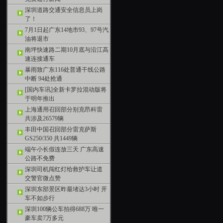
深圳道路交通安全信息员上岗
了！
7月1日起广东14地市93、97号汽
油将退市
南坪快速路二期10月底与沿江高
速连接通车
暴雨致广东116处普通干线公路
中断 94处抢通
[国内车讯]全新卡罗拉混动版将
于明年推出
上海通用召回部分别克昂科雷
共涉及26579辆
丰田中国召回部分雷克萨斯
GS250/350 共1449辆
端午小长假连放三天 广东高速
公路不免费
深圳司机闯红灯给救护车让道
交警官微点赞
深圳东部景区昨最堵达3小时 开
车不如步行
深圳100辆公车拍得688万 唯一
豪车卖7万多元