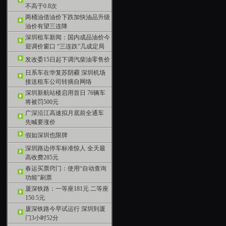
不高于0.8次
两桶油借油价下跌加快油品升级
油价有望三连降
深圳租车新闻：国内成品油价今
迎调价窗口 “三连跌”几成定局
发改委15日起下调汽柴油零售价
日系车在华复苏阴霾 深圳机场
接送租车公司转摘自网络
深圳新航站楼启用首日 76辆车
将被罚500元
广深沿江高速拟月底前全通车
先喊要涨价
假如深圳也限牌
深圳路边停车标准惊人 全天最
高收费285元
春运买票窍门：使用“自动查询
功能”刷票
厦深铁路：一等座181元 二等座
150.5元
厦深铁路今早试运行 深圳到厦
门3小时52分