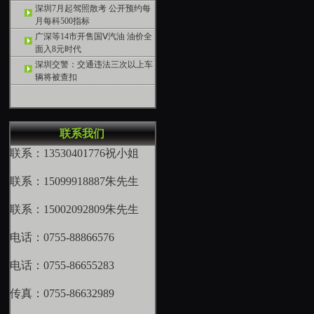
深圳7月起驾照散考 公开预约每
月每科500指标
广深等14市开售国Ⅴ汽油 油价全
面入8元时代
深圳交警：交通违法三次以上车
辆将被查扣
联系我们
联系：13530401776祝小姐
联系：15099918887朱先生
联系：15002092809朱先生
电话：0755-88866576
电话：0755-86655283
传真：0755-86632989