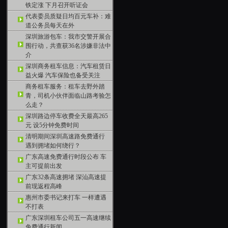
铁定涨 下月召开听证会
代表委员质疑日均百元车补：难
道公务员每天在外
深圳旅游包车：我市交警开展合
围行动，共查获36名涉嫌非法中
介
深圳商务租车信息：汽车租赁日
益火爆 汽车保险也备受关注
商务租车服务：租车去野外踏
青，司机小伙伴面临山路考验怎
么走？
深圳路边停车收费全天最高265
元 设5分钟免费时间
清明期间深圳高速路免费通行
遇到拥堵如何绕行？
广东高速免费通行时段公布 车
主可提前出发
广东32条高速拥堵 深汕高速提
前现返程高峰
惠州市委书记来打车 一样遭遇
不打表
广东深圳租车公司五一高速继续
免费通行新闻