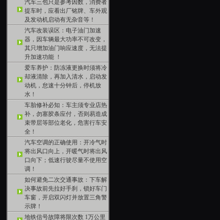
汽车三包只是参考因数，消费者
提车时，应看出厂铭牌、车外观
及发动机启动有无杂音等！
汽车改装误区：电子油门加速
器，因车辆最大功率不可改变，
其只增加油门响应速度，无法提
升加速功能 ！
爱车养护：防冻液更换时须将冷
却液清除，再加入清水，启动发
动机，怠速十分钟后，停机放
水！
车胎修补必知：车主须专业店热
补，勿塞胶条应付，否则易造成
束带层等部位老化，危害行车安
全！
汽车空调的正确使用：开冷气时
将出风口向上，开暖气时将出风
口向下；低速行驶尽量不使用空
调！
如何避免二次交通事故：下车解
决事故前先拉好手刹，锁好车门
车窗，开启双闪灯并放置三角警
示牌！
地铁信号故障将限次数 1万公里