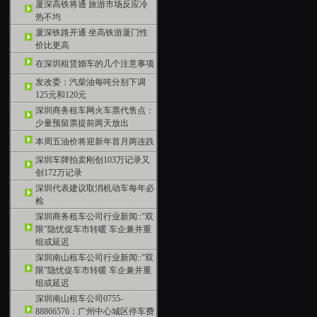
厦深高铁将通 旅游市场反应冷
热不均
厦深铁路开通 坐高铁游厦门性
价比更高
在深圳租赁婚车的几个注意事项
发改委：汽柴油每吨分别下调
125元和120元
深圳商务租车网火车票代售点：
少量预留票提前两天放出
本周五油价将迎新年首月两连跌
深圳车牌拍卖刚创103万记录又
创172万记录
深圳代表建议取消机动车每年必
检
深圳商务租车公司行业新闻::"双
限"隐忧促车市转暖 车企兼并重
组或延迟
深圳南山租车公司行业新闻::"双
限"隐忧促车市转暖 车企兼并重
组或延迟
深圳南山租车公司0755-
88866576：广州中心城区停车费