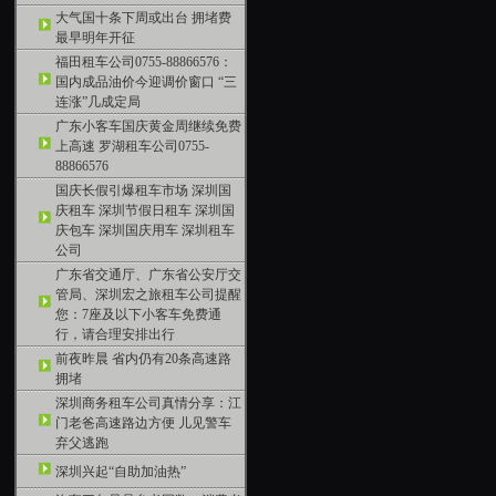
大气国十条下周或出台 拥堵费
最早明年开征
福田租车公司0755-88866576：
国内成品油价今迎调价窗口 “三
连涨”几成定局
广东小客车国庆黄金周继续免费
上高速 罗湖租车公司0755-
88866576
国庆长假引爆租车市场 深圳国
庆租车 深圳节假日租车 深圳国
庆包车 深圳国庆用车 深圳租车
公司
广东省交通厅、广东省公安厅交
管局、深圳宏之旅租车公司提醒
您：7座及以下小客车免费通
行，请合理安排出行
前夜昨晨 省内仍有20条高速路
拥堵
深圳商务租车公司真情分享：江
门老爸高速路边方便 儿见警车
弃父逃跑
深圳兴起“自助加油热”