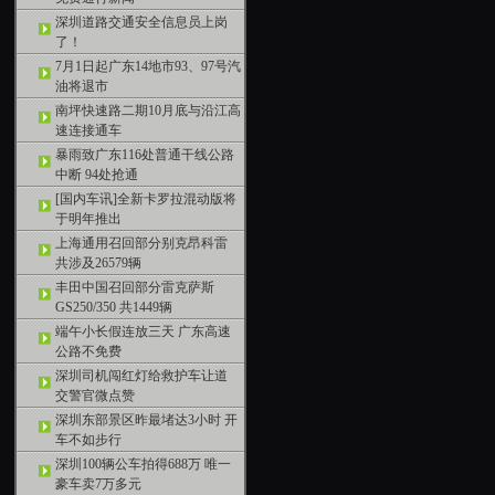
深圳道路交通安全信息员上岗
了！
7月1日起广东14地市93、97号汽
油将退市
南坪快速路二期10月底与沿江高
速连接通车
暴雨致广东116处普通干线公路
中断 94处抢通
[国内车讯]全新卡罗拉混动版将
于明年推出
上海通用召回部分别克昂科雷
共涉及26579辆
丰田中国召回部分雷克萨斯
GS250/350 共1449辆
端午小长假连放三天 广东高速
公路不免费
深圳司机闯红灯给救护车让道
交警官微点赞
深圳东部景区昨最堵达3小时 开
车不如步行
深圳100辆公车拍得688万 唯一
豪车卖7万多元