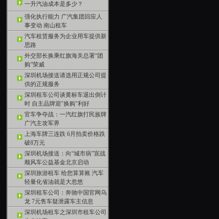
一升汽油成本是多少？
强化执行能力 广汽集团回应人
事变动 南山租车
汽车租赁服务为企业用车提供新
思路
外交部长换乘红旗海关总署“团
购”荣威
深圳机场接送请选用正规公司提
供的正规服务
深圳租车公司谈黄标车退出倒计
时 自主品牌迎"换购"利好
官车争夺战：一汽红旗打民族牌
广汽主攻军界
上海车牌三连跌 6月拍卖价格跌
破8万元
深圳机场接送：向“城市病”宣战
顺风车公益基金北京启动
深圳旅游租车 给您算算账 汽车
轻量化省油就是大忽悠
深圳租车公司：奔驰中国官网乌
龙 7元售车疑泄露车主信息
深圳机场租车之深圳市租车公司