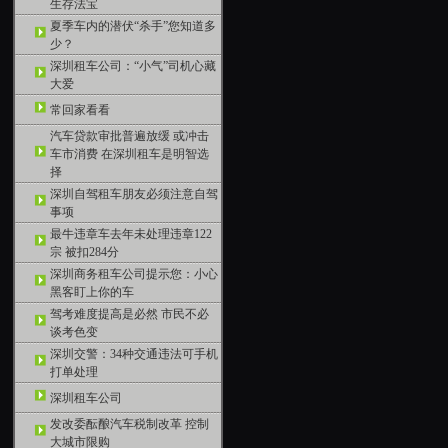
生存法宝
夏季车内的潜伏“杀手”您知道多
少？
深圳租车公司：“小气”司机心藏
大爱
常回家看看
汽车贷款审批普遍放缓 或冲击
车市消费 在深圳租车是明智选
择
深圳自驾租车朋友必须注意自驾
事项
最牛违章车去年未处理违章122
宗 被扣284分
深圳商务租车公司提示您：小心
黑客盯上你的车
驾考难度提高是必然 市民不必
谈考色变
深圳交警：34种交通违法可手机
打单处理
深圳租车公司
发改委酝酿汽车税制改革 控制
大城市限购